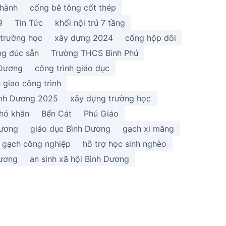
thành
cống bê tông cốt thép
9
Tin Tức
khối nội trú 7 tầng
 trường học
xây dựng 2024
cống hộp đôi
ng đúc sẵn
Trường THCS Bình Phú
 Dương
công trình giáo dục
 giao công trình
ình Dương 2025
xây dựng trường học
hó khăn
Bến Cát
Phú Giáo
Dương
giáo dục Bình Dương
gạch xi măng
gạch công nghiệp
hỗ trợ học sinh nghèo
Dương
an sinh xã hội Bình Dương