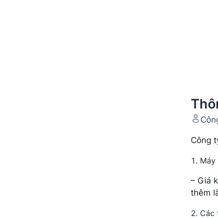
Thôn
Công
Công t
Máy 
– Giá 
thêm l
Các 