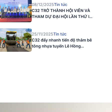
08/12/2025
Tin tức
C32 TRỞ THÀNH HỘI VIÊN VÀ
THAM DỰ ĐẠI HỘI LẦN THỨ I
HIỆP HỘI CÔNG NGHIỆP
KHOÁNG SẢN TP. HỒ CHÍ MINH
25/11/2025
Tin tức
C32 đẩy nhanh tiến độ thảm bê
tông nhựa tuyến Lê Hồng
Phong, hướng tới mục tiêu về
đích năm 2025