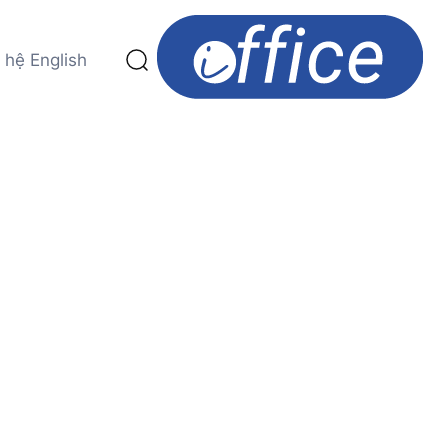
 hệ
English