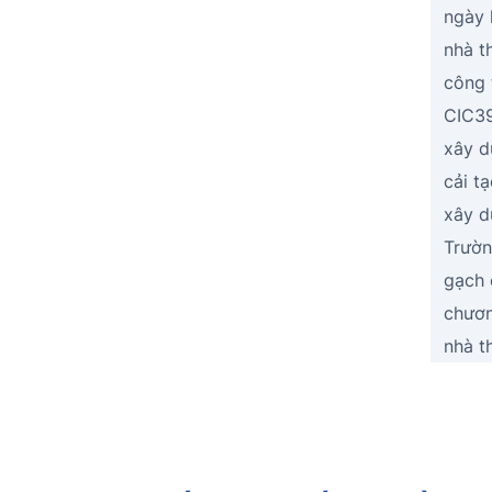
ngày 
nhà t
công 
CIC3
xây d
cải t
xây d
Trườn
gạch 
chươn
nhà t