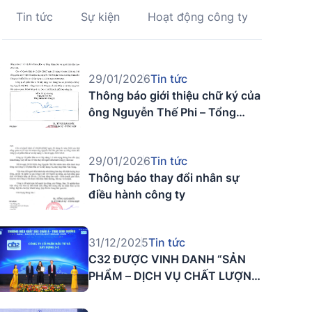
Tin tức
Sự kiện
Hoạt động công ty
29/01/2026
Tin tức
Thông báo giới thiệu chữ ký của
ông Nguyễn Thế Phi – Tổng
Giám Đốc công ty
29/01/2026
Tin tức
Thông báo thay đổi nhân sự
điều hành công ty
31/12/2025
Tin tức
C32 ĐƯỢC VINH DANH “SẢN
PHẨM – DỊCH VỤ CHẤT LƯỢNG
CHÂU Á – THÁI BÌNH DƯƠNG”