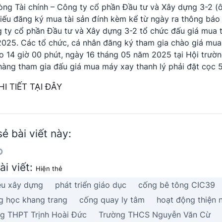
òng Tài chính – Công ty cổ phần Đầu tư và Xây dựng 3-2 (
iếu đăng ký mua tài sản đính kèm kể từ ngày ra thông bá
 ty cổ phần Đầu tư và Xây dựng 3-2 tổ chức đấu giá mua t
2025. Các tổ chức, cá nhân đăng ký tham gia chào giá mua
o 14 giờ 00 phút, ngày 16 tháng 05 năm 2025 tại Hội trườ
àng tham gia đấu giá mua máy xay thanh lý phải đặt cọc 5
I TIẾT TẠI ĐÂY
sẻ bài viết này:
ài viết:
Hiện thẻ
iệu xây dựng
phát triển giáo dục
cống bê tông CIC39
g học khang trang
cống quay ly tâm
hoạt động thiện
g THPT Trịnh Hoài Đức
Trường THCS Nguyễn Văn Cừ