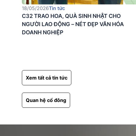
18/05/2026
Tin tức
C32 TRAO HOA, QUÀ SINH NHẬT CHO
NGƯỜI LAO ĐỘNG – NÉT ĐẸP VĂN HÓA
DOANH NGHIỆP
Xem tất cả tin tức
Quan hệ cổ đông