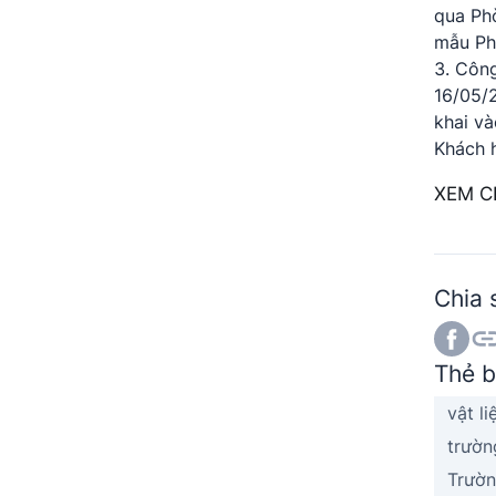
qua Ph
mẫu Ph
Công
16/05/
khai và
Khách h
XEM CH
Chia 
Thẻ b
vật l
trườn
Trườn