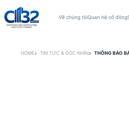
Về chúng tôi
Quan hệ cổ đông
HOME
TIN TỨC & GÓC NHÌN
THÔNG BÁO BÁ
SUẤT 250 TẤN/G