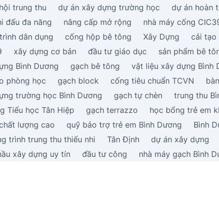
hội trung thu
dự án xây dựng trường học
dự án hoàn 
hi đấu đa năng
nâng cấp mở rộng
nhà máy cống CIC3
trình dân dụng
cống hộp bê tông
Xây Dựng
cải tạo
9
xây dựng cơ bản
đầu tư giáo dục
sản phẩm bê tô
ựng Bình Dương
gạch bê tông
vật liệu xây dựng Bình
ạo phòng học
gạch block
cống tiêu chuẩn TCVN
bàn
ựng trường học Bình Dương
gạch tự chèn
trung thu B
g Tiểu học Tân Hiệp
gạch terrazzo
học bổng trẻ em k
chất lượng cao
quỹ bảo trợ trẻ em Bình Dương
Bình 
g trình trung thu thiếu nhi
Tân Định
dự án xây dựng
hầu xây dựng uy tín
đầu tư công
nhà máy gạch Bình 