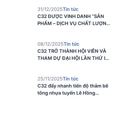
31/12/2025
Tin tức
C32 ĐƯỢC VINH DANH “SẢN
PHẨM – DỊCH VỤ CHẤT LƯỢNG
CHÂU Á – THÁI BÌNH DƯƠNG”
08/12/2025
Tin tức
C32 TRỞ THÀNH HỘI VIÊN VÀ
THAM DỰ ĐẠI HỘI LẦN THỨ I
HIỆP HỘI CÔNG NGHIỆP
KHOÁNG SẢN TP. HỒ CHÍ MINH
25/11/2025
Tin tức
C32 đẩy nhanh tiến độ thảm bê
tông nhựa tuyến Lê Hồng
Phong, hướng tới mục tiêu về
đích năm 2025