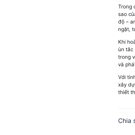
Trong 
sao củ
độ – a
ngặt, 
Khi ho
ùn tắc
trong 
và phá
Với ti
xây dự
thiết 
Chia 