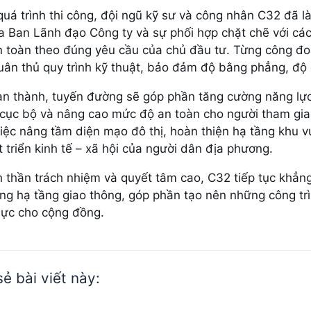
quá trình thi công, đội ngũ kỹ sư và công nhân C32 đã l
a Ban Lãnh đạo Công ty và sự phối hợp chặt chẽ với các 
n toàn theo đúng yêu cầu của chủ đầu tư. Từng công 
tuân thủ quy trình kỹ thuật, bảo đảm độ bằng phẳng, độ
àn thành, tuyến đường sẽ góp phần tăng cường năng lực 
 cục bộ và nâng cao mức độ an toàn cho người tham gia 
việc nâng tầm diện mạo đô thị, hoàn thiện hạ tầng khu vự
t triển kinh tế – xã hội của người dân địa phương.
nh thần trách nhiệm và quyết tâm cao, C32 tiếp tục khẳng
ng hạ tầng giao thông, góp phần tạo nên những công trìn
thực cho cộng đồng.
sẻ bài viết này: