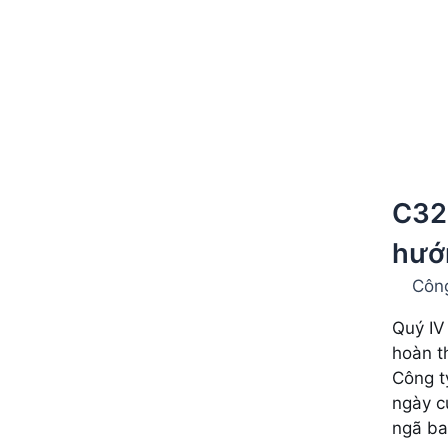
C32
hướ
Công
Quý IV
hoàn t
Công t
ngày c
ngã ba