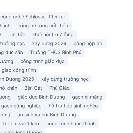
công nghệ Schlosser Pfeiffer
thành
cống bê tông cốt thép
9
Tin Tức
khối nội trú 7 tầng
 trường học
xây dựng 2024
cống hộp đôi
ng đúc sẵn
Trường THCS Bình Phú
 Dương
công trình giáo dục
 giao công trình
ình Dương 2025
xây dựng trường học
hó khăn
Bến Cát
Phú Giáo
Dương
giáo dục Bình Dương
gạch xi măng
gạch công nghiệp
hỗ trợ học sinh nghèo
Dương
an sinh xã hội Bình Dương
trẻ em vượt khó
công trình hoàn thành
 nguyện Bình Dương