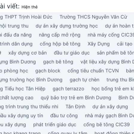
ài viết:
Hiện thẻ
g THPT Trịnh Hoài Đức
Trường THCS Nguyễn Văn Cừ
hội trung thu
dự án xây dựng trường học
dự án hoàn 
hi đấu đa năng
nâng cấp mở rộng
nhà máy cống CIC3
trình dân dụng
cống hộp bê tông
Xây Dựng
cải tạo
9
xây dựng cơ bản
đầu tư giáo dục
sản phẩm bê tô
ựng Bình Dương
gạch bê tông
vật liệu xây dựng Bình
ạo phòng học
gạch block
cống tiêu chuẩn TCVN
bàn
ựng trường học Bình Dương
gạch tự chèn
trung thu B
g Tiểu học Tân Hiệp
gạch terrazzo
học bổng trẻ em k
chất lượng cao
quỹ bảo trợ trẻ em Bình Dương
Bình 
g trình trung thu thiếu nhi
Tân Định
dự án xây dựng
hầu xây dựng uy tín
đầu tư công
nhà máy gạch Bình 
iệu xây dựng
phát triển giáo dục
cống bê tông CIC39
g học khang trang
cống quay ly tâm
hoạt động thiện