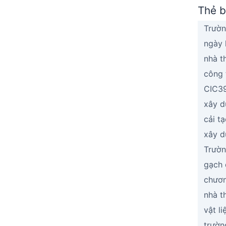
Thẻ b
Trườn
ngày 
nhà t
công 
CIC3
xây d
cải t
xây d
Trườn
gạch 
chươn
nhà t
vật l
trườn