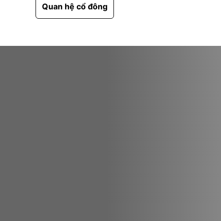
Quan hệ cổ đông
Tải về hồ sơ công ty
Liên Hệ & Hợp tác