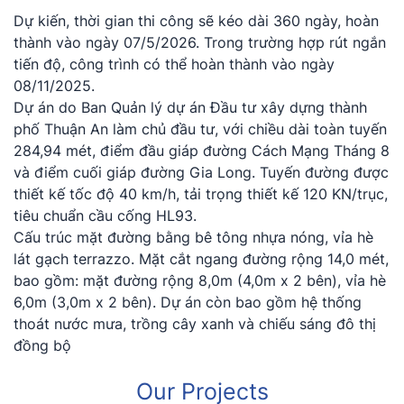
Dự kiến, thời gian thi công sẽ kéo dài 360 ngày, hoàn
thành vào ngày 07/5/2026. Trong trường hợp rút ngắn
tiến độ, công trình có thể hoàn thành vào ngày
08/11/2025.
Dự án do Ban Quản lý dự án Đầu tư xây dựng thành
phố Thuận An làm chủ đầu tư, với chiều dài toàn tuyến
284,94 mét, điểm đầu giáp đường Cách Mạng Tháng 8
và điểm cuối giáp đường Gia Long. Tuyến đường được
thiết kế tốc độ 40 km/h, tải trọng thiết kế 120 KN/trục,
tiêu chuẩn cầu cống HL93.
Cấu trúc mặt đường bằng bê tông nhựa nóng, vỉa hè
lát gạch terrazzo. Mặt cắt ngang đường rộng 14,0 mét,
bao gồm: mặt đường rộng 8,0m (4,0m x 2 bên), vỉa hè
6,0m (3,0m x 2 bên). Dự án còn bao gồm hệ thống
thoát nước mưa, trồng cây xanh và chiếu sáng đô thị
đồng bộ
O
u
r
P
r
o
j
e
c
t
s