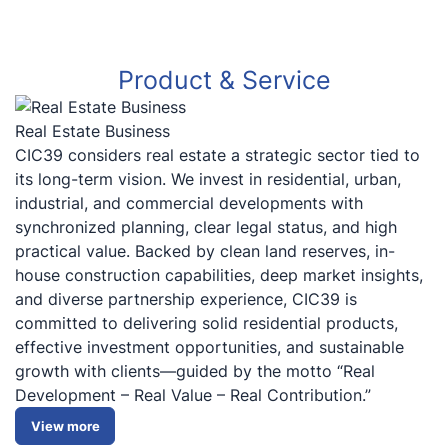
P
r
o
d
u
c
t
&
S
e
r
v
i
c
e
Real Estate Business
CIC39 considers real estate a strategic sector tied to
its long-term vision. We invest in residential, urban,
industrial, and commercial developments with
synchronized planning, clear legal status, and high
practical value. Backed by clean land reserves, in-
house construction capabilities, deep market insights,
and diverse partnership experience, CIC39 is
committed to delivering solid residential products,
effective investment opportunities, and sustainable
growth with clients—guided by the motto “Real
Development – Real Value – Real Contribution.”
View more