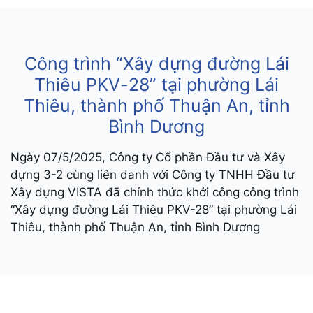
C
ô
n
g
t
r
ì
n
h
“
X
â
y
d
ự
n
g
đ
ư
ờ
n
g
L
á
i
T
h
i
ê
u
P
K
V
-
2
8
”
t
ạ
i
p
h
ư
ờ
n
g
L
á
i
T
h
i
ê
u
,
t
h
à
n
h
p
h
ố
T
h
u
ậ
n
A
n
,
t
ỉ
n
h
B
ì
n
h
D
ư
ơ
n
g
Ngày 07/5/2025, Công ty Cổ phần Đầu tư và Xây
dựng 3-2 cùng liên danh với Công ty TNHH Đầu tư
Xây dựng VISTA đã chính thức khởi công công trình
“Xây dựng đường Lái Thiêu PKV-28” tại phường Lái
Thiêu, thành phố Thuận An, tỉnh Bình Dương