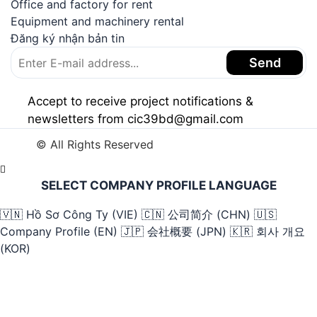
Office and factory for rent
Equipment and machinery rental
Đăng ký nhận bản tin
Send
Accept to receive project notifications &
newsletters from cic39bd@gmail.com
© All Rights Reserved
SELECT COMPANY PROFILE LANGUAGE
🇻🇳
Hồ Sơ Công Ty (VIE)
🇨🇳
公司简介 (CHN)
🇺🇸
Company Profile (EN)
🇯🇵
会社概要 (JPN)
🇰🇷
회사 개요
(KOR)