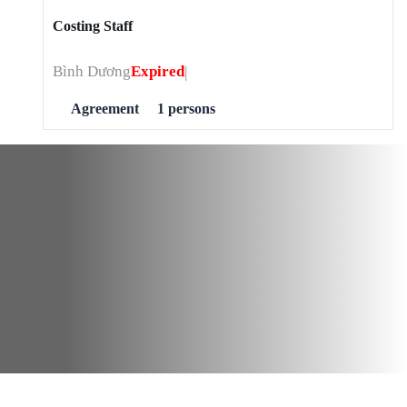
Costing Staff
Bình Dương
Expired
Agreement
1 persons
Download Company Profile
Contact us