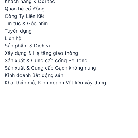
Khách hàng & Đối tác
Quan hệ cổ đông
Công Ty Liên Kết
Tin tức & Góc nhìn
Tuyển dụng
Liên hệ
Sản phẩm & Dịch vụ
Xây dựng & Hạ tầng giao thông
Sản xuất & Cung cấp cống Bê Tông
Sản xuất & Cung cấp Gạch không nung
Kinh doanh Bất động sản
Khai thác mỏ, Kinh doanh Vật liệu xây dựng
Cho Thuê Văn phòng, nhà xưởng
Cho thuê thiết bị, cơ giới
Đăng ký nhận bản tin
Gửi
Chấp nhận nhận thông báo dự án & bản tin từ