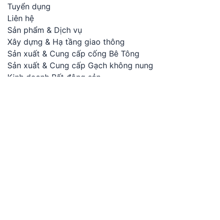
Tuyển dụng
Liên hệ
Sản phẩm & Dịch vụ
Xây dựng & Hạ tầng giao thông
Sản xuất & Cung cấp cống Bê Tông
Sản xuất & Cung cấp Gạch không nung
Kinh doanh Bất động sản
Khai thác mỏ, Kinh doanh Vật liệu xây dựng
Cho Thuê Văn phòng, nhà xưởng
Cho thuê thiết bị, cơ giới
Đăng ký nhận bản tin
Gửi
Chấp nhận nhận thông báo dự án & bản tin từ
info@c32.vn
© All Rights Reserved