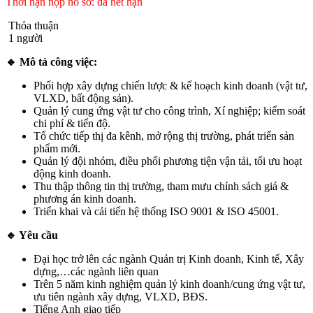
Thời hạn nộp hồ sơ: đã hết hạn
Thỏa thuận
1 người
🔹
Mô tả công việc:
Phối hợp xây dựng chiến lược & kế hoạch kinh doanh (vật tư,
VLXD, bất động sản).
Quản lý cung ứng vật tư cho công trình, Xí nghiệp; kiểm soát
chi phí & tiến độ.
Tổ chức tiếp thị đa kênh, mở rộng thị trường, phát triển sản
phẩm mới.
Quản lý đội nhóm, điều phối phương tiện vận tải, tối ưu hoạt
động kinh doanh.
Thu thập thông tin thị trường, tham mưu chính sách giá &
phương án kinh doanh.
Triển khai và cải tiến hệ thống ISO 9001 & ISO 45001.
🔹
Yêu cầu
Đại học trở lên các ngành Quản trị Kinh doanh, Kinh tế, Xây
dựng,…các ngành liên quan
Trên 5 năm kinh nghiệm quản lý kinh doanh/cung ứng vật tư,
ưu tiên ngành xây dựng, VLXD, BĐS.
Tiếng Anh giao tiếp