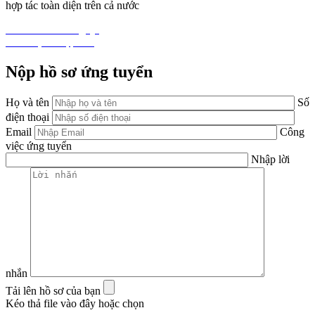
hợp tác toàn diện trên cả nước
Tải về hồ sơ công ty
Liên Hệ & Hợp tác
Nộp hồ sơ ứng tuyển
Họ và tên
Số
điện thoại
Email
Công
việc ứng tuyển
Nhập lời
nhắn
Tải lên hồ sơ của bạn
Kéo thả file vào đây hoặc chọn