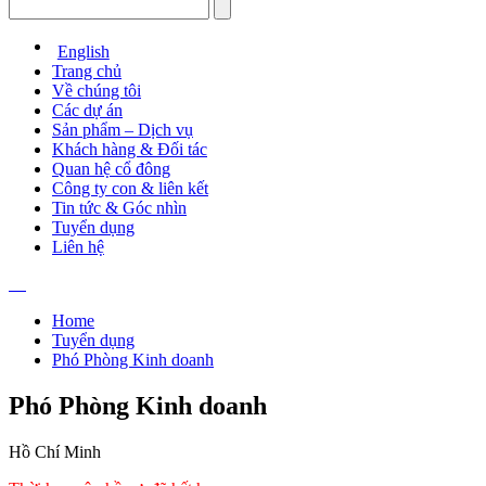
English
Trang chủ
Về chúng tôi
Các dự án
Sản phẩm – Dịch vụ
Khách hàng & Đối tác
Quan hệ cổ đông
Công ty con & liên kết
Tin tức & Góc nhìn
Tuyển dụng
Liên hệ
Home
Tuyển dụng
Phó Phòng Kinh doanh
Phó Phòng Kinh doanh
Hồ Chí Minh