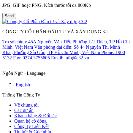
JPG, GIF hoặc PNG. Kích thước tối đa 800Kb
Nộp hồ sơ ngay
CÔNG TY CỔ PHẦN ĐẦU TƯ VÀ XÂY DỰNG 3-2
Trụ sở chính: 45A Nguyễn Văn Tiết, Phường Lái Thiêu, TP Hồ Chí
Minh, Việt Nam
Văn phòng đại diện: Số 44 Nguyễn Thị Minh
Khai, Phường Sài Gòn, TP Hồ Chí Minh, Việt Nam
Phone: 1900
5132
Fax: 0274.3755605
Email: info@c32.vn
Ngôn Ngữ - Language
English
Thông Tin Công Ty
Về chúng tôi
Các dự án
Khách hàng & Đối tác
Quan hệ cổ đông
Công Ty Liên Kết
Tin tức & Góc nhìn