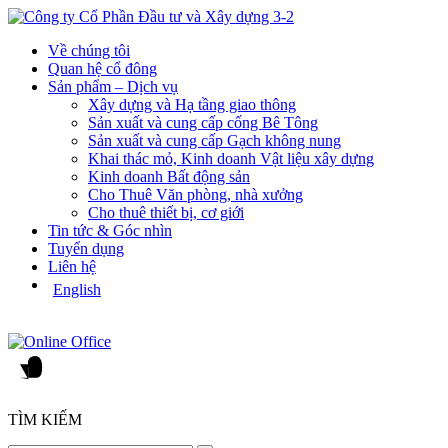
Về chúng tôi
Quan hệ cổ đông
Sản phẩm – Dịch vụ
Xây dựng và Hạ tầng giao thông
Sản xuất và cung cấp cống Bê Tông
Sản xuất và cung cấp Gạch không nung
Khai thác mỏ, Kinh doanh Vật liệu xây dựng
Kinh doanh Bất động sản
Cho Thuê Văn phòng, nhà xưởng
Cho thuê thiết bị, cơ giới
Tin tức & Góc nhìn
Tuyển dụng
Liên hệ
English
TÌM KIẾM