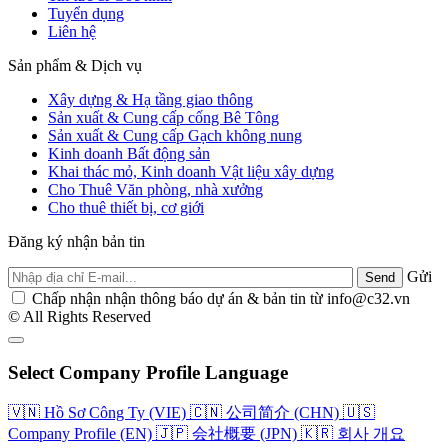
Tuyển dụng
Liên hệ
Sản phẩm & Dịch vụ
Xây dựng & Hạ tầng giao thông
Sản xuất & Cung cấp cống Bê Tông
Sản xuất & Cung cấp Gạch không nung
Kinh doanh Bất động sản
Khai thác mỏ, Kinh doanh Vật liệu xây dựng
Cho Thuê Văn phòng, nhà xưởng
Cho thuê thiết bị, cơ giới
Đăng ký nhận bản tin
Gửi
Chấp nhận nhận thông báo dự án & bản tin từ info@c32.vn
© All Rights Reserved
Select Company Profile Language
🇻🇳
Hồ Sơ Công Ty (VIE)
🇨🇳
公司简介 (CHN)
🇺🇸
Company Profile (EN)
🇯🇵
会社概要 (JPN)
🇰🇷
회사 개요