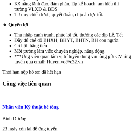
Kỹ năng lãnh đạo, đàm phán, lập kế hoạch, am hiểu thị
trường VLXD & BĐS.
Tư duy chiến lược, quyết đoán, chịu áp lực tốt.
🔹
Quyền lợi
Thu nhập cạnh tranh, phúc lợi tốt, thưởng các dịp Lễ, Tết
Đầy đủ chế độ BHXH, BHYT, BHTN, BH con người
Cơ hội thăng tiến
Môi trường làm việc chuyên nghiệp, năng động.
***Ứng viên quan tâm vị trí tuyển dụng vui lòng gửi CV ứng
tuyển qua email: Huyen.vo@c32.vn
Thời hạn nộp hồ sơ: đã hết hạn
Công việc liên quan
Nhân viên Kỹ thuật bê tông
Bình Dương
23 ngày còn lại để ứng tuyển